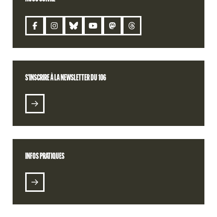
CONTACT
S'INSCRIRE À LA NEWSLETTER DU 106
S'INSCRIRE À LA NEWSLETTER DU 106
BILLETTERIE
RETROUVEZ VOTRE COMMANDE
INFOS PRATIQUES
RADIO 106
PODCASTS