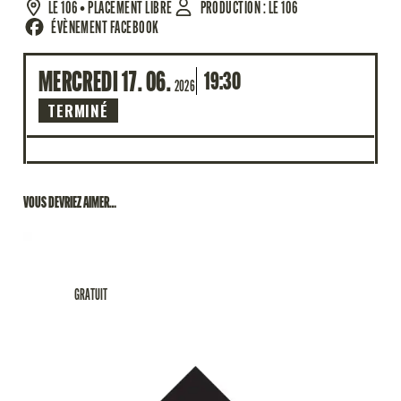
LE 106
• PLACEMENT LIBRE
PRODUCTION : LE 106
ÉVÈNEMENT FACEBOOK
MERCREDI
17
06
19:30
2026
TERMINÉ
VOUS DEVRIEZ AIMER…
MARDI
SEPTEMBRE
MAR.
15.
09.
2026
18:30
ROCK
GRATUIT